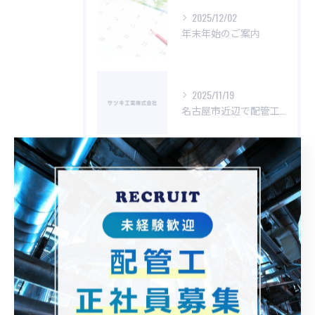
2025/12/02
年末年始のご案内
2025/11/19
名古屋市近辺で配管工の求人をお探しでしたらサツキ工業株式会社へ！
タグ
Tags
名古屋市
配管工
働きやすい
プライベートが充実
スキルアップ
資格取得支援制度
住宅手当