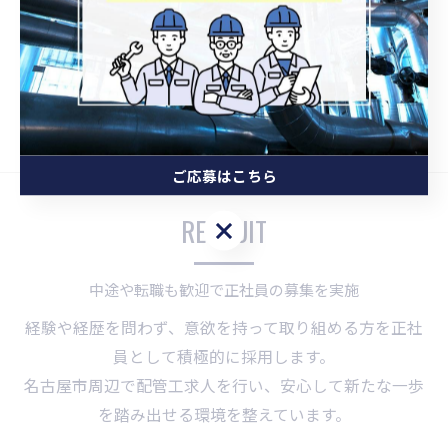
交通費支給
中途
転職
副業可
資格手当
ご応募はこちら
RECRUIT
ご応募はこちら
中途や転職も歓迎で正社員の募集を実施
経験や経歴を問わず、意欲を持って取り組める方を正社
員として積極的に採用します。
名古屋市周辺で配管工求人を行い、安心して新たな一歩
を踏み出せる環境を整えています。