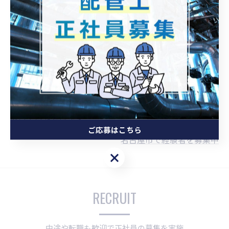
創業以来名古屋市近郊で配管工事や空調工事を承り、地
域の方々の暮らしやビジネスをサポートしてまいりまし
た。サービス内容やクオリティーの向上に努め、経験者
や有資格者を積極的に採用しております。一級配管技能
士資格や一級管工事施工管理技士資格、実務経験などを
活かして働きませんか。ポテンシャルや仕事への姿勢を
評価し、昇給・賞与で一人ひとりの頑張りを反映いたし
ます。通年仕事量が安定しており、技術や知識をさらに
磨いていただけます。
ご応募はこちら
名古屋市で経験者を募集中
ご応募はこちら
RECRUIT
中途や転職も歓迎で正社員の募集を実施