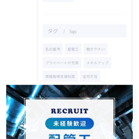
タグ
Tags
名古屋市
配管工
働きやすい
プライベートが充実
スキルアップ
資格取得支援制度
住宅手当
交通費支給
中途
転職
副業可
資格手当