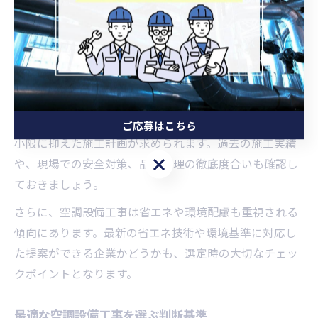
現場で必要とされる空調機能は異なります。施工会社が
現場調査から設計、施工、アフターサポートまで一貫し
て対応できる体制を持っているかが信頼性のポイントと
なります。
また、工事中の安全管理や工期の遵守も評価基準です。
特にビルの稼働中や商業施設では、利用者への影響を最
ご応募はこちら
小限に抑えた施工計画が求められます。過去の施工実績
ご応募はこちら
や、現場での安全対策、品質管理の徹底度合いも確認し
ておきましょう。
さらに、空調設備工事は省エネや環境配慮も重視される
傾向にあります。最新の省エネ技術や環境基準に対応し
た提案ができる企業かどうかも、選定時の大切なチェッ
クポイントとなります。
最適な空調設備工事を選ぶ判断基準