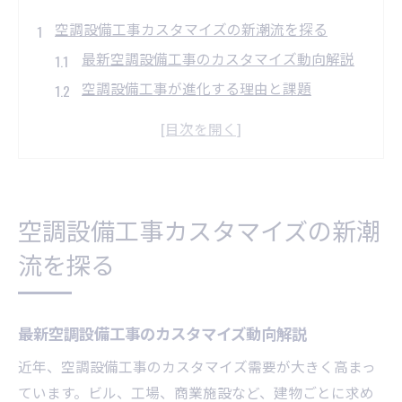
空調設備工事カスタマイズの新潮流を探る
最新空調設備工事のカスタマイズ動向解説
空調設備工事が進化する理由と課題
現場ごとに異なる空調設備工事の工夫
空調設備工事のカスタマイズが選ばれる背
景
ニーズに応える空調設備工事の新技術
空調設備工事カスタマイズの新潮
業界実例で学ぶ空調設備工事の柔軟性
流を探る
空調設備工事の実例から見る柔軟な対応力
現場別に異なる空調設備工事事例を紹介
空調設備工事で求められる柔軟な発想力
最新空調設備工事のカスタマイズ動向解説
多様な現場対応に強い空調設備工事の実態
近年、空調設備工事のカスタマイズ需要が大きく高まっ
空調設備工事の柔軟性が生むベストソリュ
ています。ビル、工場、商業施設など、建物ごとに求め