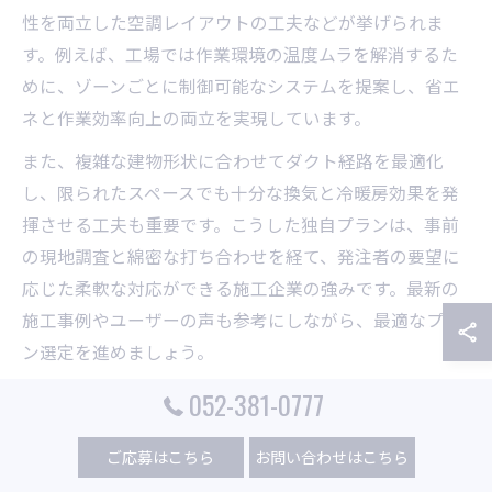
性を両立した空調レイアウトの工夫などが挙げられま
す。例えば、工場では作業環境の温度ムラを解消するた
めに、ゾーンごとに制御可能なシステムを提案し、省エ
ネと作業効率向上の両立を実現しています。
また、複雑な建物形状に合わせてダクト経路を最適化
し、限られたスペースでも十分な換気と冷暖房効果を発
揮させる工夫も重要です。こうした独自プランは、事前
の現地調査と綿密な打ち合わせを経て、発注者の要望に
応じた柔軟な対応ができる施工企業の強みです。最新の
施工事例やユーザーの声も参考にしながら、最適なプラ
ン選定を進めましょう。
052-381-0777
空調業界を牽引する企業の実績と
ご応募はこちら
お問い合わせはこちら