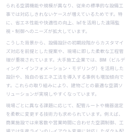
ーション
られる空調機能や規模が異なり、従来の標準的な設備工
最適な空調設備工事の選び方とは何か
事では対応しきれないケースが増えているためです。特
空調設備工事の選定ポイントと注意点
に、省エネ性能や快適性の向上、IoTを活用した遠隔監
最適な空調設備工事を選ぶ判断基準
視・制御へのニーズが拡大しています。
空調設備工事業者選びのコツと比較方法
こうした背景から、設備設計の初期段階からカスタマイ
目的別に考える空調設備工事の選択術
ズ対応を前提とした提案や、現場に即した柔軟な工程管
理が重視されています。大手施工企業では、BIM（ビルデ
空調設備工事で失敗しないための確認事項
ィング・インフォメーション・モデリング）を活用した
大手企業の空調設備工事実力を徹底比較
設計や、独自の省エネ工法を導入する事例も増加傾向で
大手による空調設備工事の強みと特徴分析
す。これらの取り組みにより、建物ごとの最適な空調ソ
空調設備工事で評価される大手企業の実績
リューションが実現しやすくなっています。
空調設備工事の施工力を企業ごとに比較
現場ごとに異なる課題に応じて、配管ルートや機器選定
業界大手が手掛ける空調設備工事の実力
を柔軟に変更する技術力も求められています。例えば、
空調設備工事で注目の大手企業比較ポイン
商業施設では来客数や営業時間に合わせた空調制御、工
ト
場では生産ラインのレイアウト変更に対応したダクト配