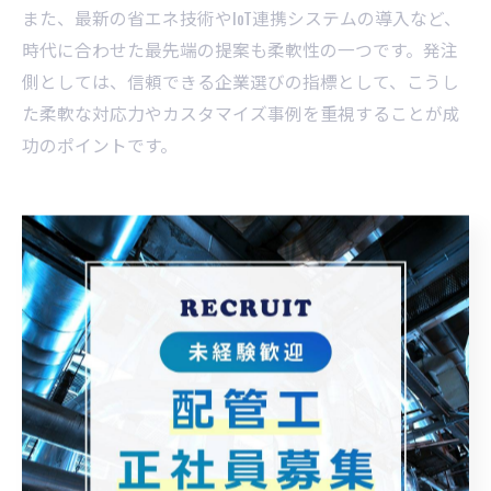
また、最新の省エネ技術やIoT連携システムの導入など、
時代に合わせた最先端の提案も柔軟性の一つです。発注
側としては、信頼できる企業選びの指標として、こうし
た柔軟な対応力やカスタマイズ事例を重視することが成
功のポイントです。
最適な空調設備工事の選び方とは
何か
空調設備工事の選定ポイントと注意点
空調設備工事を依頼する際、最も重要なのは建物の用途
や規模、将来の拡張性に対応できるかという点です。例
えば、オフィスビルや工場、商業施設など、それぞれの