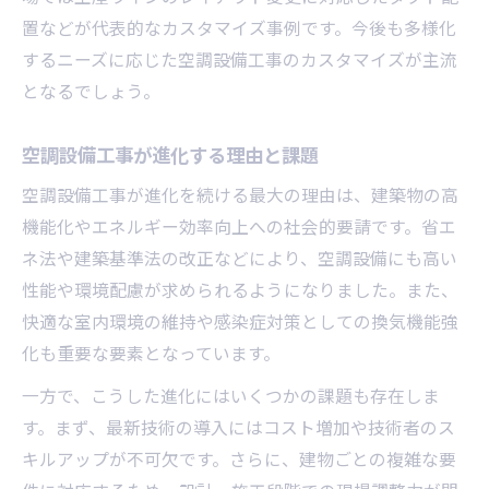
空調設備工事で叶える独自仕様の実現法
置などが代表的なカスタマイズ事例です。今後も多様化
要望に応える空調設備工事のカスタマイズ
するニーズに応じた空調設備工事のカスタマイズが主流
方法
となるでしょう。
独自仕様を実現する空調設備工事のコツ
空調設備工事が進化する理由と課題
空調設備工事が叶えるオーダーメイド設計
空調設備工事で希望仕様を形にする方法
空調設備工事が進化を続ける最大の理由は、建築物の高
機能化やエネルギー効率向上への社会的要請です。省エ
空調設備工事の独自プラン提案事例紹介
ネ法や建築基準法の改正などにより、空調設備にも高い
空調業界を牽引する企業の実績と特徴解説
性能や環境配慮が求められるようになりました。また、
空調設備工事で業界をリードする企業の強
快適な室内環境の維持や感染症対策としての換気機能強
み
化も重要な要素となっています。
空調設備工事の実績豊富な企業の特徴
一方で、こうした進化にはいくつかの課題も存在しま
空調設備工事で注目のリーディングカンパ
す。まず、最新技術の導入にはコスト増加や技術者のス
ニー
キルアップが不可欠です。さらに、建物ごとの複雑な要
空調設備工事業界のトップ企業が持つ実力